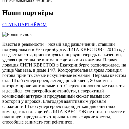
и незабываемых эмоций.
Наши партнёры
СТАТЬ ПАРТНЁРОМ
Квесты в реальности – новый вид развлечений, ставший
популярным и в Екатеринбурге. ЛИГА КВЕСТОВ с 2014 года
создает квесты, ориентируясь в первую очередь на качество,
уделяя пристальное внимание деталям и сюжетам. Первая
локация ЛИГИ КВЕСТОВ в Екатеринбурге расположилась на
улице Чапаева, в доме 14/7. Комфортабельная яркая локация
готова принять самые искушенные команды. Первым квестом
стал Штаб супергероев, легендарный квест, 80 минут в
котором пролетают незаметно. Сверхтехнологичные гаджеты
и девайсы, супергеройские атрибуты, невероятный
комиксный антураж и продуманный сюжет вызывают
восторги у игроков. Благодаря адаптивным уровням
сложности Штаб супергероев подойдет как для опытных
команд, так и для детей. ЛИГА КВЕСТОВ не стоит на месте и
планирует продолжать открывать новые яркие квесты,
способные занимать топ рейтингов.