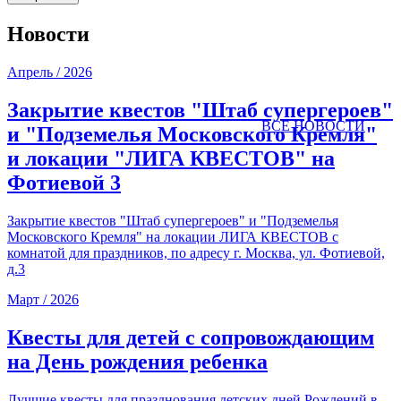
Новости
Апрель / 2026
Закрытие квестов "Штаб супергероев"
ВСЕ НОВОСТИ
и "Подземелья Московского Кремля"
и локации "ЛИГА КВЕСТОВ" на
Фотиевой 3
Закрытие квестов "Штаб супергероев" и "Подземелья
Московского Кремля" на локации ЛИГА КВЕСТОВ с
комнатой для праздников, по адресу г. Москва, ул. Фотиевой,
д.3
Март / 2026
Квесты для детей с сопровождающим
на День рождения ребенка
Лучшие квесты для празднования детских дней Рождений в