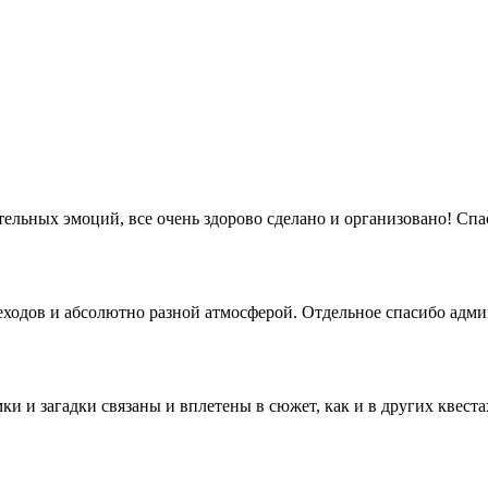
ельных эмоций, все очень здорово сделано и организовано! Спас
реходов и абсолютно разной атмосферой. Отдельное спасибо адми
ки и загадки связаны и вплетены в сюжет, как и в других квеста
 фильма и неожиданные переходы. Рекомендую!