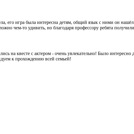
ла, его игра была интересна детям, общий язык с ними он нашёл
ожно чем-то удивить, но благодаря профессору ребята получили
сь на квесте с актером - очень увлекательно! Было интересно д
ндуем к прохождению всей семьей!
ИВЫЕ СЕАНСЫ ВОЗВРАЩАЮТСЯ