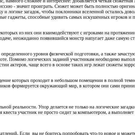
ас, намного сложнее и интереснее: добавляется четкая сюжетная
иссию - значит проиграть. Сюжет может быть полностью оригин
жу и логике загадок, чтобы поклонники вселенной остались дово
ые гаджеты, способные удивить самых искушенных игроков и по
екоторых из них они взаимодействуют с игроками на протяжении
подаче, неожиданно появившийся монстр напугает даже самую с
ов определенного уровня физической подготовки, а также зачас
оте. Помимо логических заданий участникам необходимо выполн
тии актеров, чаще всего в основе таких игр лежат сюжеты хорр
дение которых проходит в небольшом помещении в полной темно
тников формируется окружающий мир, в котором они сами прини
ьной реальности. Упор делается не только на логические загадк
 квеста участник не просто сидит за компьютером, а выполняет 
атлений. Если вы не боитесь попробовать что-то новое и можете