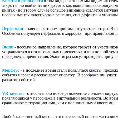
Квесты в реальности
в том виде, в котором мы видим их сейч
закрыты, но выйти из них до того, как выполнишь основную м
книгах - во втором случае большое внимание уделяется антура
необычные технологические решения, спецэффекты и уникальн
Перфоманс
– квест, в котором принимают участие актеры. В н
Особенно популярен перфоманс в хоррорах - при правильной 
Экшн
- необычное направление, которое требует от участник
устраиваются в стилизованных помещениях или в полной темн
преодолевая препятствия. Экшн-игры могут проходить при учас
Морфеус
- в последнее время стали появляться
квесты
, прохож
события игрокам рассказывает оператор. В воображении учас
развитие событий.
VR-квесты
-
относительно новое развлечение с очками виртуал
появляющихся у персонажа в виртуальной реальности. Во время
сравнивают с аттракционами, чем с полноценными квестами.
Любой качественный квест - это интересный опыт и масса впеч