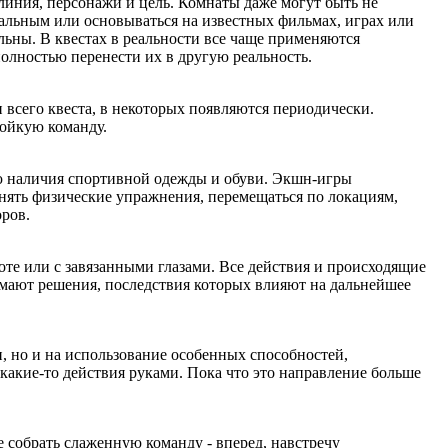
 линия, персонажи и цель. Комнаты даже могут быть не
альным или основываться на известных фильмах, играх или
льны. В квестах в реальности все чаще применяются
лностью перенести их в другую реальность.
 всего квеста, в некоторых появляются периодически.
тойкую команду.
тую наличия спортивной одежды и обуви. Экшн-игры
ять физические упражнения, перемещаться по локациям,
оров.
те или с завязанными глазами. Все действия и происходящие
мают решения, последствия которых влияют на дальнейшее
и, но и на использование особенных способностей,
какие-то действия руками. Пока что это направление больше
 собрать слаженную команду - вперед, навстречу