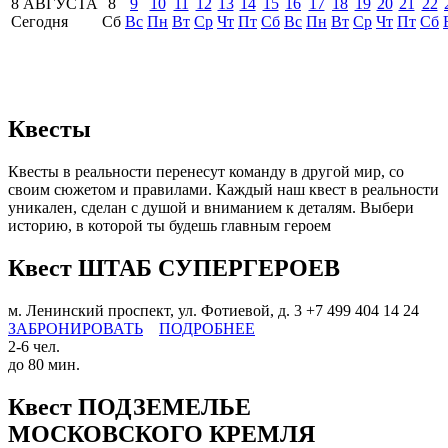
8 АВГУСТА
8
9
10
11
12
13
14
15
16
17
18
19
20
21
22
Сегодня
Сб
Вс
Пн
Вт
Ср
Чт
Пт
Сб
Вс
Пн
Вт
Ср
Чт
Пт
Сб
Квесты
Квесты в реальности перенесут команду в другой мир, со
своим сюжетом и правилами. Каждый наш квест в реальности
уникален, сделан с душой и вниманием к деталям. Выбери
историю, в которой ты будешь главным героем
Квест ШТАБ СУПЕРГЕРОЕВ
м. Ленинский проспект, ул. Фотиевой, д. 3
+7 499 404 14 24
ЗАБРОНИРОВАТЬ
ПОДРОБНЕЕ
2-6 чел.
до 80 мин.
Квест ПОДЗЕМЕЛЬЕ
МОСКОВСКОГО КРЕМЛЯ